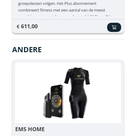
groepslessen volgen. Het Plus abonnement
combineert fitness met een aantal van de meest
populaire en energieke groepslessen bij FitZone. Dit
abonnement is ideaal voor leden die afwisseling willen
611,00
€
in hun trainingen en graag in groep sporten.
Groepslessen zorgen vaak voor extra motivatie, meer
energie tijdens het sporten en een leuke sfeer in de
ANDERE
club. Inclusief ✔ Onbeperkt fitness ✔ Spinning ✔ HIIT
trainingen ✔ Fitboxing Niet inbegrepen ❌
EMS HOME