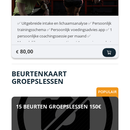
✅ Uitgebreide intake en lichaamsanalyse ✅ Persoonlijk
trainingsschema ✅ Persoonlijk voedingsadvies app ✅ 1
persoonlijke coachingssessie per maand ✅
Maandelijkse voortgangsmeting ✅ Aanpassing van het
trainings- en voedingsschema ✅ Onbeperkt sporten
80,00
€
volgens je All-In abonnement
BEURTENKAART
GROEPSLESSEN
POPULAIR
15 BEURTEN GROEPSLESSEN 150€