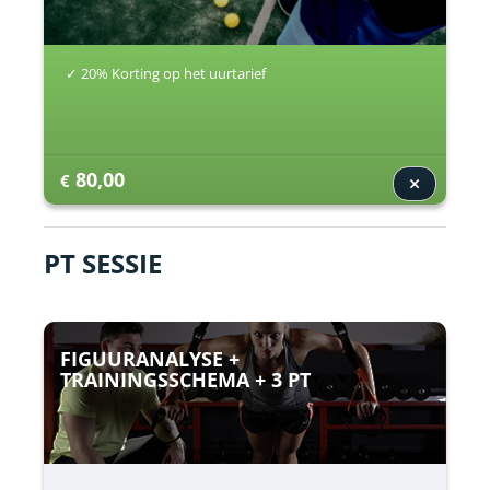
✓ 20% Korting op het uurtarief
80,00
€
PT SESSIE
FIGUURANALYSE +
TRAININGSSCHEMA + 3 PT