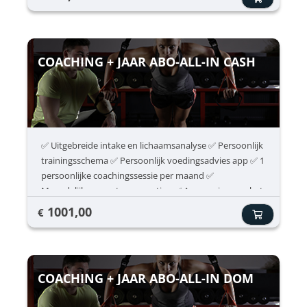
hun conditie, kracht en mobiliteit maximaal willen
ontwikkelen. Het All-in abonnement geeft ook toegang
tot de meer gespecialiseerde lessen zoals Pilates en
HYROX. Inclusief ✔ Onbeperkt fitness ✔ Spinning ✔
COACHING + JAAR ABO-ALL-IN CASH
HIIT ✔ Fitboxing ✔ Pilate
✅ Uitgebreide intake en lichaamsanalyse ✅ Persoonlijk
trainingsschema ✅ Persoonlijk voedingsadvies app ✅ 1
persoonlijke coachingssessie per maand ✅
Maandelijkse voortgangsmeting ✅ Aanpassing van het
trainings- en voedingsschema ✅ Onbeperkt sporten
1001,00
€
volgens je All-In abonnement
COACHING + JAAR ABO-ALL-IN DOM