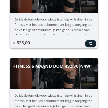
De ideale formule voor wie zelfstandig wil trainen in de
fitness. Met het Basic abonnement krijg je toegang tot
de volledige fitnessruimte. Je kan gebruik maken van
alle kracht- en cardiotoestellen en vrij trainen op de
momenten die jou het beste passen. Dit abonnement
325,00
€
is perfect voor mensen die graag hun eigen
trainingsschema volgen en niet noodzakelijk
groepslessen willen volgen. Inclusief ✔ Onbeperkt
fitness ✔ Gebruik van alle krachttoestellen ✔ Gebruik
FITNESS 6 MAAND DOM 49,99€ P/4W
van cardio toestellen ✔ Vrij traine
De ideale formule voor wie zelfstandig wil trainen in de
fitness. Met het Basic abonnement krijg je toegang tot
de volledige fitnessruimte. Je kan gebruik maken van