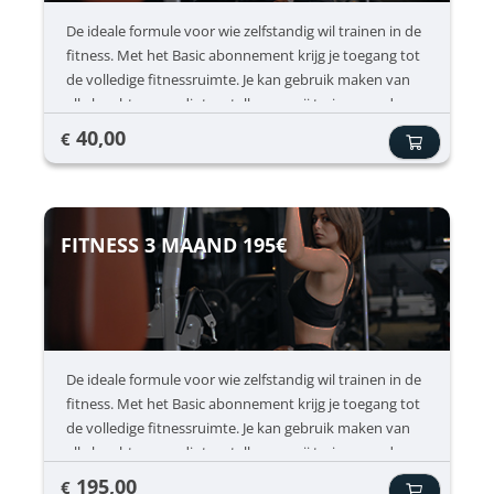
De ideale formule voor wie zelfstandig wil trainen in de
fitness. Met het Basic abonnement krijg je toegang tot
de volledige fitnessruimte. Je kan gebruik maken van
alle kracht- en cardiotoestellen en vrij trainen op de
momenten die jou het beste passen. Dit abonnement
40,00
€
is perfect voor mensen die graag hun eigen
trainingsschema volgen en niet noodzakelijk
groepslessen willen volgen. Inclusief ✔ Onbeperkt
fitness ✔ Gebruik van alle krachttoestellen ✔ Gebruik
FITNESS 3 MAAND 195€
van cardio toestellen ✔ Vrij traine
De ideale formule voor wie zelfstandig wil trainen in de
fitness. Met het Basic abonnement krijg je toegang tot
de volledige fitnessruimte. Je kan gebruik maken van
alle kracht- en cardiotoestellen en vrij trainen op de
momenten die jou het beste passen. Dit abonnement
195,00
€