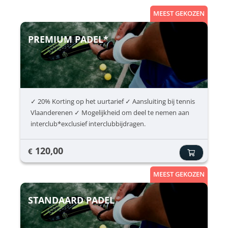
van cardio toestellen ✔ Vrij traine
MEEST GEKOZEN
PREMIUM PADEL*
✓ 20% Korting op het uurtarief ✓ Aansluiting bij tennis
Vlaanderenen ✓ Mogelijkheid om deel te nemen aan
interclub*exclusief interclubbijdragen.
120,00
€
MEEST GEKOZEN
STANDAARD PADEL