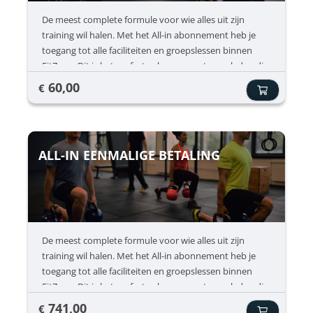
De meest complete formule voor wie alles uit zijn
training wil halen. Met het All-in abonnement heb je
toegang tot alle faciliteiten en groepslessen binnen
FitZone. Dit is het perfecte abonnement voor leden die
graag verschillende soorten trainingen combineren en
60,00
€
hun conditie, kracht en mobiliteit maximaal willen
ontwikkelen. Het All-in abonnement geeft ook toegang
tot de meer gespecialiseerde lessen zoals Pilates en
HYROX. Inclusief ✔ Onbeperkt fitness ✔ Spinning ✔
ALL-IN EENMALIGE BETALING
HIIT ✔ Fitboxing ✔ Pilate
De meest complete formule voor wie alles uit zijn
training wil halen. Met het All-in abonnement heb je
toegang tot alle faciliteiten en groepslessen binnen
FitZone. Dit is het perfecte abonnement voor leden die
graag verschillende soorten trainingen combineren en
741,00
€