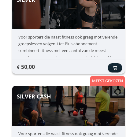
Voor sporters die naast fitness ook graag motiverende
groepslessen volgen. Het Plus abonnement
combineert fitness met een aantal van de meest
populaire en energieke groepslessen bij FitZone. Dit
abonnement is ideaal voor leden die afwisseling willen
50,00
€
in hun trainingen en graag in groep sporten.
Groepslessen zorgen vaak voor extra motivatie, meer
MEEST GEKOZEN
energie tijdens het sporten en een leuke sfeer in de
club. Inclusief ✔ Onbeperkt fitness ✔ Spinning ✔ HIIT
SILVER CASH
trainingen ✔ Fitboxing Niet inbegrepen ❌
Voor sporters die naast fitness ook graag motiverende